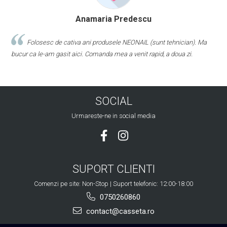
Anamaria Predescu
Folosesc de cativa ani produsele NEONAIL (sunt tehnician). Ma
bucur ca le-am gasit aici. Comanda mea a venit rapid, a doua zi.
SOCIAL
Urmareste-ne in social media
SUPORT CLIENTI
Comenzi pe site: Non-Stop | Suport telefonic: 12:00-18:00
0750260860
contact@casseta.ro