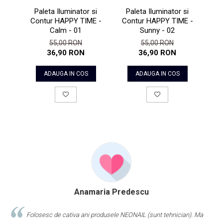
Paleta Iluminator si
Paleta Iluminator si
Il
Contur HAPPY TIME -
Contur HAPPY TIME -
High
Calm - 01
Sunny - 02
55,00 RON
55,00 RON
36,90 RON
36,90 RON
ADAUGA IN COS
ADAUGA IN COS
Anamaria Predescu
Folosesc de cativa ani produsele NEONAIL (sunt tehnician). Ma