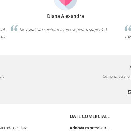
Diana Alexandra
an).
Mi-a ajuns azi coletul, mulțumesc pentru surpriză! :)
doua
cre
dia
Comenzi pe site:
DATE COMERCIALE
 Metode de Plata
Adnova Express S.R.L.