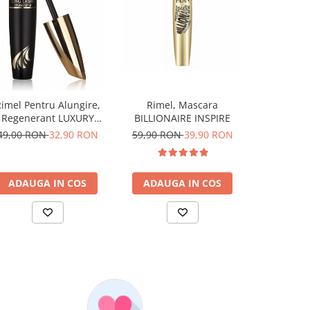
-50%
Rimel, Mascara
Rimel, Ma
imel Pentru Alungire,
BILLIONAIRE INSPIRE
SHOCK 
Regenerant LUXURY
PROF
LONG LASHES
59,90 RON
39,90 RON
59,90 R
49,00 RON
32,90 RON
ADAUGA IN COS
ADAUG
ADAUGA IN COS