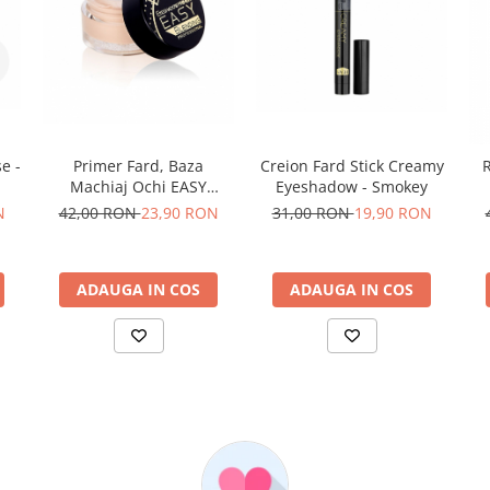
Primer Fard, Baza
Creion Fard Stick Creamy
e -
R
Machiaj Ochi EASY
Eyeshadow - Smokey
BLENDING PROFESSIONAL
42,00 RON
23,90 RON
31,00 RON
19,90 RON
N
ADAUGA IN COS
ADAUGA IN COS