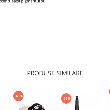
accentueaza pigmentul si
PRODUSE SIMILARE
-43%
-36%