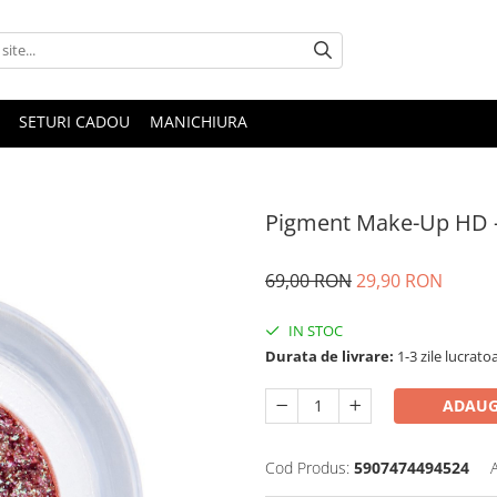
SETURI CADOU
MANICHIURA
Pigment Make-Up HD -
69,00 RON
29,90 RON
IN STOC
Durata de livrare:
1-3 zile lucratoa
ADAUG
Cod Produs:
5907474494524