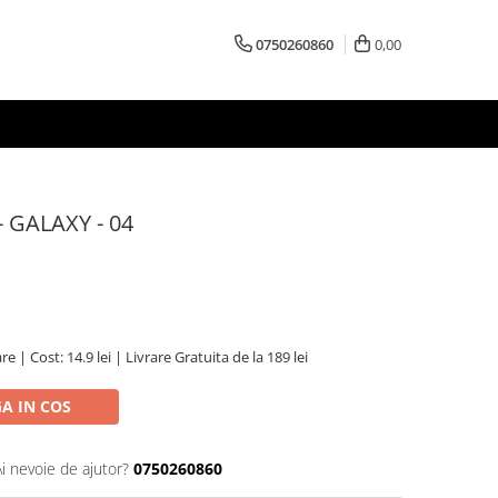
0750260860
0,00
 GALAXY - 04
re | Cost: 14.9 lei | Livrare Gratuita de la 189 lei
A IN COS
Ai nevoie de ajutor?
0750260860