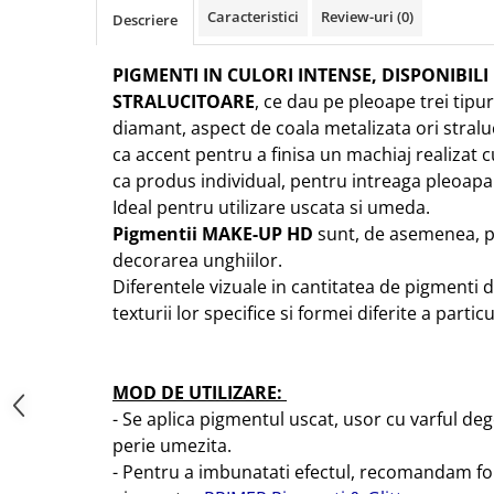
Caracteristici
Review-uri
(0)
Descriere
PIGMENTI IN CULORI INTENSE, DISPONIBILI
STRALUCITOARE
, ce dau pe pleoape trei tipuri
diamant, aspect de coala metalizata ori straluci
ca accent pentru a finisa un machiaj realizat c
ca produs individual, pentru intreaga pleoapa
Ideal pentru utilizare uscata si umeda.
Pigmentii MAKE-UP HD
sunt, de asemenea, pe
decorarea unghiilor.
Diferentele vizuale in cantitatea de pigmenti 
texturii lor specifice si formei diferite a parti
MOD DE UTILIZARE:
- Se aplica pigmentul uscat, usor cu varful de
perie umezita.
- Pentru a imbunatati efectul, recomandam fo