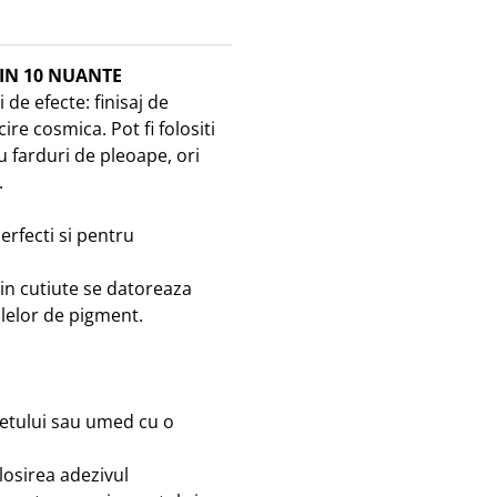
 IN 10 NUANTE
 de efecte: finisaj de
re cosmica. Pot fi folositi
u farduri de pleoape, ori
.
rfecti si pentru
din cutiute se datoreaza
culelor de pigment.
getului sau umed cu o
losirea adezivul