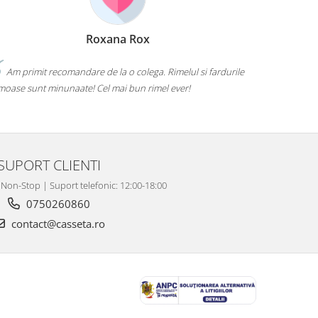
Roxana Rox
Am primit recomandare de la o colega. Rimelul si fardurile
In Top 3
moase sunt minunaate! Cel mai bun rimel ever!
SUPORT CLIENTI
 Non-Stop | Suport telefonic: 12:00-18:00
0750260860
contact@casseta.ro