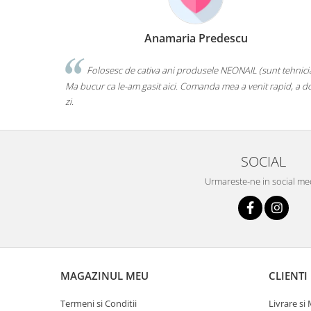
Anamaria Predescu
usele.
Folosesc de cativa ani produsele NEONAIL (sunt tehnici
mult. Produse
Ma bucur ca le-am gasit aici. Comanda mea a venit rapid, a 
zi.
SOCIAL
Urmareste-ne in social me
MAGAZINUL MEU
CLIENTI
Termeni si Conditii
Livrare si