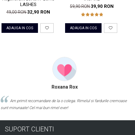
LASHES
39,90 RON
59,90 RON
32,90 RON
49,00 RON
ADAUGA IN COS
ADAUGA IN COS
Roxana Rox
Am primit recomandare de la o colega. Rimelul si fardurile cremoase
sunt minunaate! Cel mai bun rimel ever!
SUPORT CLIENTI