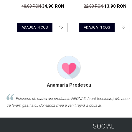
34,90 RON
13,90 RON
48,00 RON
22,00 RON
ADAUGA IN COS
ADAUGA IN COS
Anamaria Predescu
Folosesc de cativa ani produsele NEONAIL (sunt tehnician). Ma bucur
ca le-am gasit aici. Comanda mea a venit rapid, a doua zi.
SOCIAL