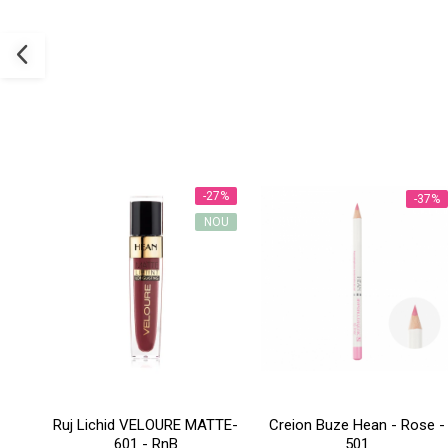
-27%
-37%
NOU
Ruj Lichid VELOURE MATTE-
Creion Buze Hean - Rose -
601 - RnB
501