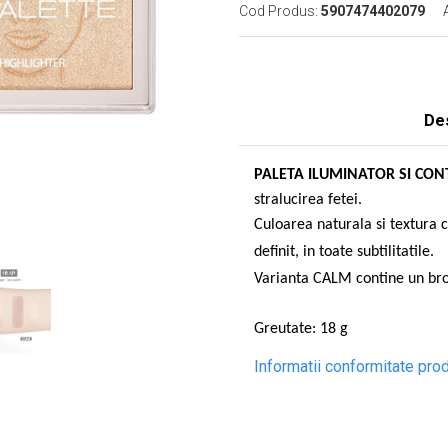
Cod Produs:
5907474402079
De
PALETA ILUMINATOR SI CO
stralucirea fetei.
Culoarea natural
a
s
i textura c
definit,
i
n toate subtilit
ati
le.
Varianta CALM contine un bron
Greutate: 18 g
Informatii conformitate pro