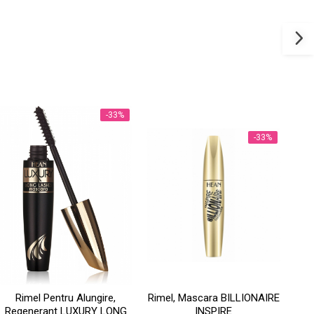
-33%
-33%
Rimel Pentru Alungire,
Rimel, Mascara BILLIONAIRE
R
Regenerant LUXURY LONG
INSPIRE