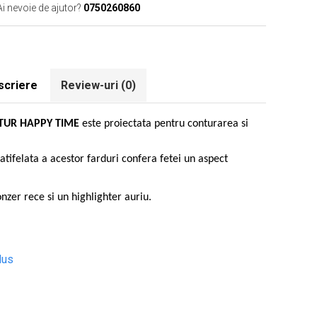
Ai nevoie de ajutor?
0750260860
scriere
Review-uri
(0)
NTUR HAPPY TIME
este proiectata pentru conturarea si
atifelat
a
a acestor farduri confer
a
fe
t
ei un aspect
zer rece si un highlighter auriu.
dus