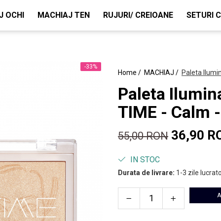
J OCHI
MACHIAJ TEN
RUJURI/ CREIOANE
SETURI 
-33%
Home /
MACHIAJ /
Paleta Ilumi
Paleta Ilumin
TIME - Calm -
36,90 R
55,00 RON
IN STOC
Durata de livrare:
1-3 zile lucrato
A