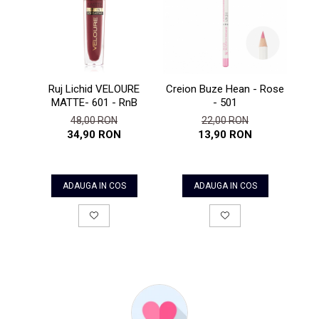
Creion Buze Hean - Rose
Ruj Lichid VELOURE
Prim
- 501
MATTE- 601 - RnB
Oc
22,00 RON
48,00 RON
13,90 RON
34,90 RON
ADAUGA IN COS
ADAUGA IN COS