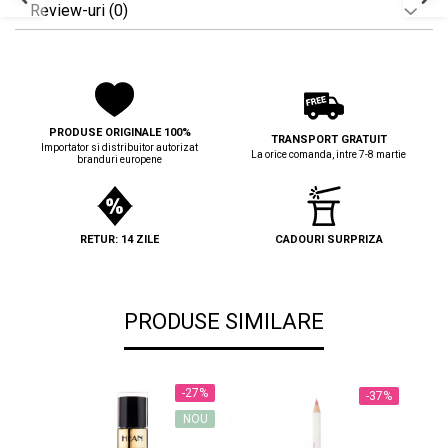
Review-uri
(0)
PRODUSE ORIGINALE 100%
TRANSPORT GRATUIT
Importator si distribuitor autorizat
La orice comanda, intre 7-8 martie
branduri europene
RETUR: 14 ZILE
CADOURI SURPRIZA
PRODUSE SIMILARE
-27%
-37%
NOU