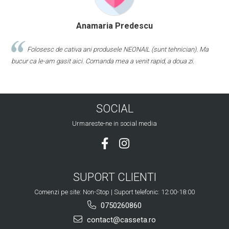
Anamaria Predescu
Folosesc de cativa ani produsele NEONAIL (sunt tehnician). Ma
bucur ca le-am gasit aici. Comanda mea a venit rapid, a doua zi.
SOCIAL
Urmareste-ne in social media
SUPORT CLIENTI
Comenzi pe site: Non-Stop | Suport telefonic: 12:00-18:00
0750260860
contact@casseta.ro