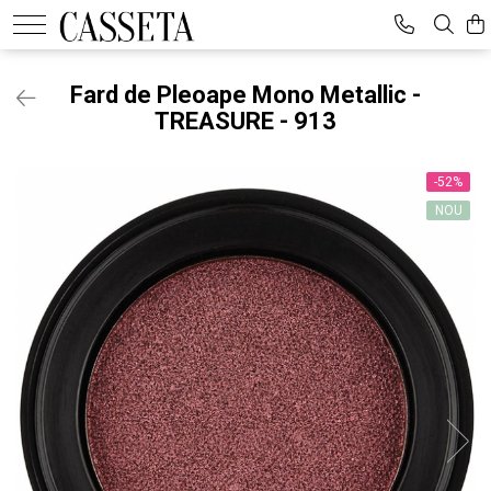
Fard de Pleoape Mono Metallic -
TREASURE - 913
-52%
NOU