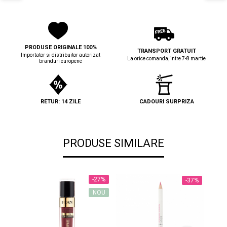
PRODUSE ORIGINALE 100%
TRANSPORT GRATUIT
Importator si distribuitor autorizat
La orice comanda, intre 7-8 martie
branduri europene
RETUR: 14 ZILE
CADOURI SURPRIZA
PRODUSE SIMILARE
-27%
-37%
NOU