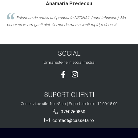
Anamaria Predescu
Folosesc de cativa ani produsele NEONAIL (sunt tehnician). Ma
bucur ca le-am gasit aici. Comanda mea a venit rapid, a doua zi.
SOCIAL
Urmareste-ne in social media
SUPORT CLIENTI
Comenzi pe site: Non-Stop | Suport telefonic: 12:00-18:00
0750260860
contact@casseta.ro