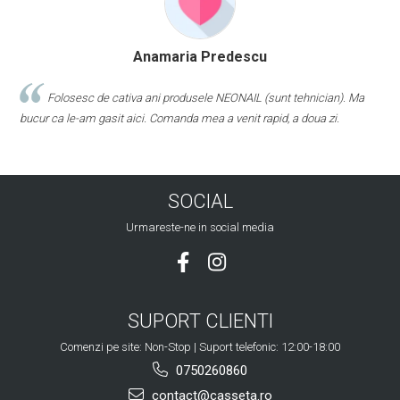
Anamaria Predescu
Folosesc de cativa ani produsele NEONAIL (sunt tehnician). Ma
bucur ca le-am gasit aici. Comanda mea a venit rapid, a doua zi.
SOCIAL
Urmareste-ne in social media
SUPORT CLIENTI
Comenzi pe site: Non-Stop | Suport telefonic: 12:00-18:00
0750260860
contact@casseta.ro