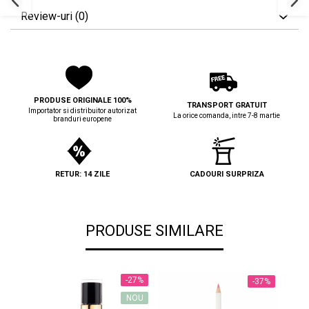
Review-uri
(0)
PRODUSE ORIGINALE 100%
TRANSPORT GRATUIT
Importator si distribuitor autorizat
La orice comanda, intre 7-8 martie
branduri europene
RETUR: 14 ZILE
CADOURI SURPRIZA
PRODUSE SIMILARE
-27%
-37%
NOU