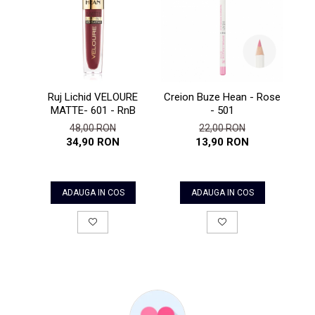
Creion Buze Hean - Rose
Ruj Lichid VELOURE
Prim
- 501
MATTE- 601 - RnB
Oc
22,00 RON
48,00 RON
13,90 RON
34,90 RON
ADAUGA IN COS
ADAUGA IN COS